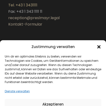
Tel. +43 1 3431111
Fax: +43 1 343 1111 11
reception@preslmayr.legal
Kontakt-Formular
Zustimmung verwalten
Um dir ein optimales Erlebnis zu bieten, verwenden wir
Technologien wie Cookies, um Geräteinformationen zu speichern
und/oder darauf zuzugreifen. Wenn du diesen Technologien
zustimmst, können wir Daten wie das Surfverhalten oder eindeutige
IDs auf dieser Website verarbeiten. Wenn du deine Zustimmung
nicht erteilst oder zurückziehst, können bestimmte Merkmale und
Funktionen beeinträchtigt werden.
Dienste verwalten
Akzeptieren
Copyright 2025 preslmayr.legal Rechtsanwälte