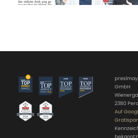
preslmay
GmbH
Wienerga
2380 Per
Auf Goog
Gratispar
Kennzeic
bekannt