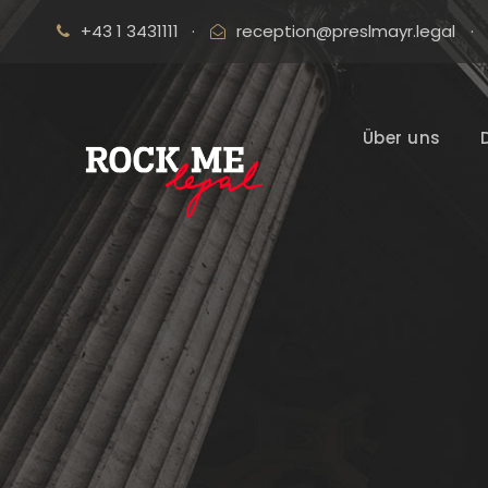
+43 1 3431111
·
reception@preslmayr.legal
·
Über uns