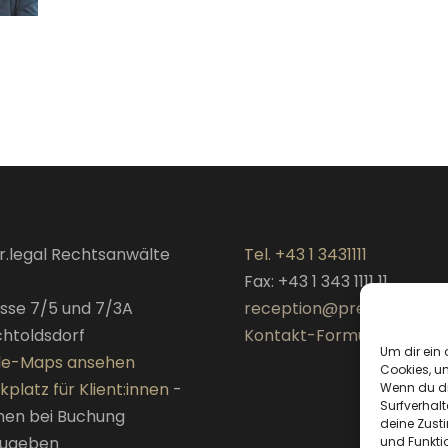
r.legal Rechtsanwälte
Tel. +43 1 3431111
Fax: +43 1 343 1111 11
sse 7/5 und 7/3A
reception@preslmayr.leg
chtoldsdorf
Kontakt-Formular
Um dir ein 
le-Maps ansehen
Cookies, u
kplatz für Klient:innen
-
Wenn du di
Surfverhalt
hen bei Buchung
deine Zust
zugeben
und Funkti