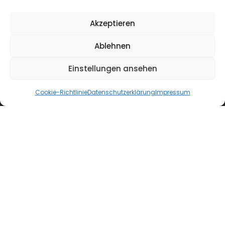
Akzeptieren
Ablehnen
Einstellungen ansehen
Cookie-Richtlinie
Datenschutzerklärung
Impressum
Copyright 2025 preslmayr.legal Rechtsanwälte
GmbH
Cookies
Impressum
AGBs