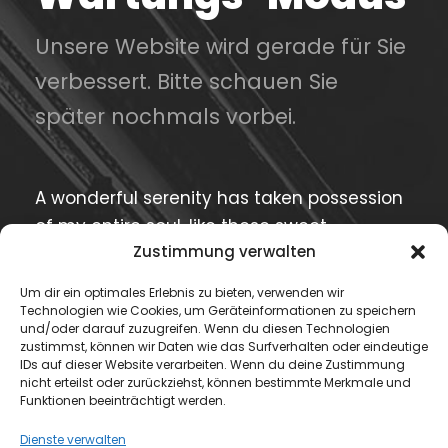
Unsere Website wird gerade für Sie
verbessert. Bitte schauen Sie
später nochmals vorbei.
A wonderful serenity has taken possession
of my entire soul, like these sweet
Zustimmung verwalten
mornings of spring which I enjoy with my
whole heart. I am alone, and feel the
Um dir ein optimales Erlebnis zu bieten, verwenden wir
charm of existence in this spot, which was
Technologien wie Cookies, um Geräteinformationen zu speichern
und/oder darauf zuzugreifen. Wenn du diesen Technologien
created for the bliss of souls like mine.
zustimmst, können wir Daten wie das Surfverhalten oder eindeutige
IDs auf dieser Website verarbeiten. Wenn du deine Zustimmung
nicht erteilst oder zurückziehst, können bestimmte Merkmale und
Funktionen beeinträchtigt werden.
Current Process
85%
Dienste verwalten